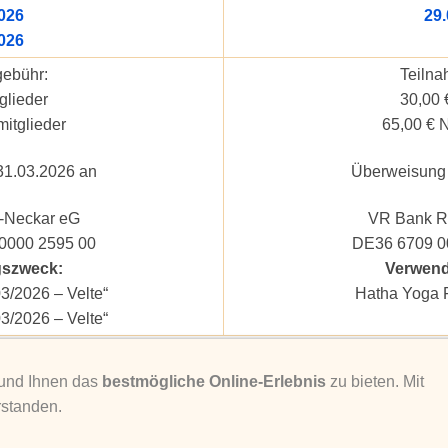
026
29.
026
ebühr:
Teilna
glieder
30,00 
mitglieder
65,00 € N
31.03.2026 an
Überweisung 
-Neckar eG
VR Bank R
0000 2595 00
DE36 6709 0
szweck:
Verwen
3/2026 – Velte“
Hatha Yoga F
3/2026 – Velte“
 und Ihnen das
bestmögliche Online-Erlebnis
zu bieten. Mit
rstanden.
IMPRESSUM
|
DATENSCHUTZERKLÄRUNG
|
KONTAKT