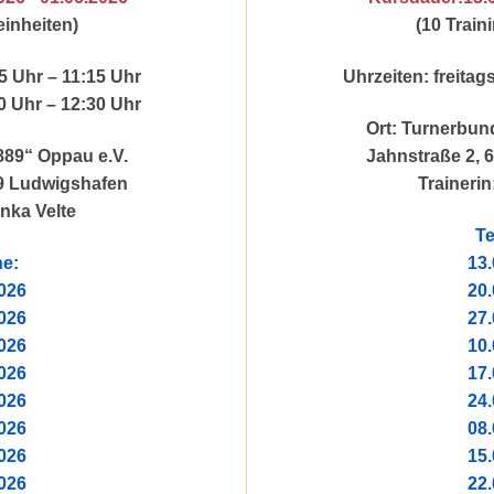
einheiten)
(10 Train
 Uhr – 11:15 Uhr
Uhrzeiten: freitag
 Uhr – 12:30 Uhr
Ort: Turnerbun
889“ Oppau e.V.
Jahnstraße 2, 
69 Ludwigshafen
Trainerin
anka Velte
Te
ne:
13.
026
20.
026
27.
026
10.
026
17.
026
24.
026
08.
026
15.
026
22.