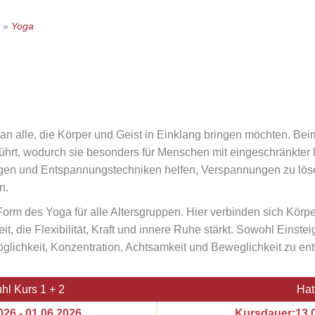
»
Yoga
an alle, die Körper und Geist in Einklang bringen möchten. Be
ührt, wodurch sie besonders für Menschen mit eingeschränkter 
en und Entspannungstechniken helfen, Verspannungen zu lösen
n.
 Form des Yoga für alle Altersgruppen. Hier verbinden sich Kör
 die Flexibilität, Kraft und innere Ruhe stärkt. Sowohl Einstei
Möglichkeit, Konzentration, Achtsamkeit und Beweglichkeit zu en
hl Kurs 1 + 2
Hat
26 - 01.06.2026
Kursdauer:13.0