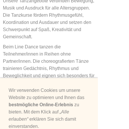
Unsere Tanzangebote verbinden Bewegung,
Musik und Ausdruck für alle Altersgruppen.
Die Tanzkurse fördern Rhythmusgefühl,
Koordination und Ausdauer und setzen den
Schwerpunkt auf Spaß, Kreativität und
Gemeinschaft.
Beim Line Dance tanzen die
Teilnehmer/innen in Reihen ohne
Partner/innen. Die choreografierten Tänze
trainieren Gedächtnis, Rhythmus und
Beweglichkeit und eignen sich besonders für
Erwachsene, die Teamgeist und Bewegung
in lockerer Atmosphäre erleben möchten.
Wir verwenden Cookies um unsere
Website zu optimieren und Ihnen das
bestmögliche Online-Erlebnis
zu
Line Dance
Gesellschaftstanz
Hobbygruppe
bieten. Mit dem Klick auf
„Alle
mittwochs 19:00 -
donnerstags
donnerstags
erlauben“
erklären Sie sich damit
20:30
16:00 - 18:00
18:00 - 19:30
einverstanden.