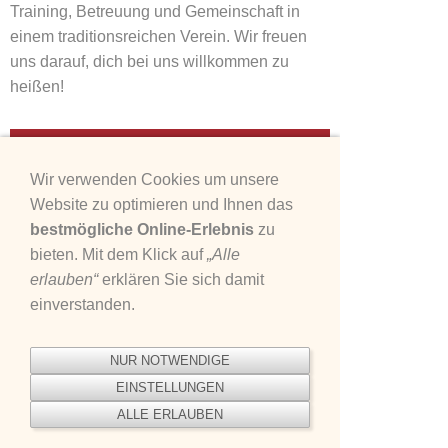
Training, Betreuung und Gemeinschaft in
einem traditionsreichen Verein. Wir freuen
uns darauf, dich bei uns willkommen zu
heißen!
Leichtathletik
Wir verwenden Cookies um unsere
Website zu optimieren und Ihnen das
Montag
Dienstag
Mittwoch
Donnerstag
bestmögliche Online-Erlebnis
zu
bieten. Mit dem Klick auf
„Alle
18:00 - 20:00
17:00 - 19:00
erlauben“
erklären Sie sich damit
Sommer
Sommer
einverstanden.
ERWACHSENE
Kinder
Rainer Süß
Elke Süß
Südwest
TBO Platz
NUR NOTWENDIGE
Stadion
EINSTELLUNGEN
18:00 - 20:00
ALLE ERLAUBEN
Sommer