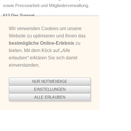
sowie Pressearbeit und Mitgliederverwaltung.
§12 Der Turnrat
Der Turnrat wird durch die MV gewählt. Er
Wir verwenden Cookies um unsere
besteht aus: dem geschäftsführenden Vorstand,
Website zu optimieren und Ihnen das
dem erweiterten Vorstand, den Jugendleitern, 3
bestmögliche Online-Erlebnis
zu
Beisitzern und 3 Ältestenräten. Der Turnrat kann
bieten. Mit dem Klick auf
„Alle
den Vorstand in wichtigen
erlauben“
erklären Sie sich damit
Vereinsangelegenheiten beraten. Er kann der MV
einverstanden.
Vorstandsmitglieder und andere Wahlberechtigte
vorschlagen. Der Turnrat tritt nach Bedarf
zusammen.
NUR NOTWENDIGE
EINSTELLUNGEN
§13 Ältestenrat
ALLE ERLAUBEN
Der Ältestenrat besteht aus 3 Mitgliedern, die
dem Verein mindestens 15 Jahre angehören
müssen und aktive Mitglieder sind oder waren.
Der Ältestenrat wird von der MV auf zwei Jahre
gewählt. Sie sollen Streitigkeiten unter