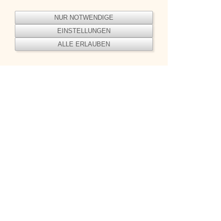
Sabrina Jung
NUR NOTWENDIGE
EINSTELLUNGEN
ALLE ERLAUBEN
RHYTHMISCHE-SPORT-GYMNASTIK
Helen Helfrich
KUNSTTURNEN WEIBLICH